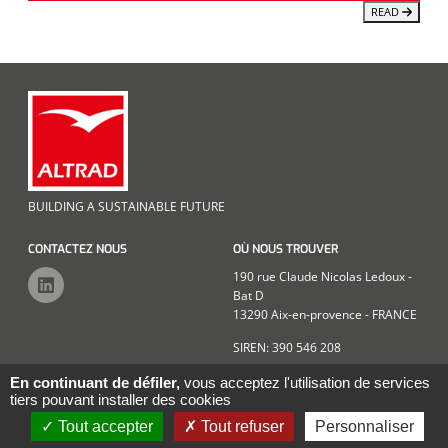
READ
BUILDING A SUSTAINABLE FUTURE
CONTACTEZ NOUS
OÙ NOUS TROUVER
190 rue Claude Nicolas Ledoux -
Bat D
13290 Aix-en-provence - FRANCE
SIREN: 390 546 208
En continuant de défiler,
vous acceptez l'utilisation de services
tiers pouvant installer des cookies
Mentions légales
Confidentialité
Plan du site
Données personnelles
Tout accepter
Tout refuser
Personnaliser